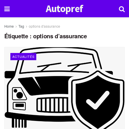
Autopref
Home
Tag
options d'assurance
Étiquette :
options d’assurance
ACTUALITÉS