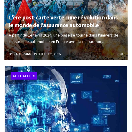
L’ère post-carte verte : une révolution dans
le monde de l’assurance automobile
À partir du 1er avril 2024, une page se tourne dans l'univers de
l'assurance automobile en France avec la disparition ...
BY
JADE PONS
JUILLET 2, 2025
0
ACTUALITÉS