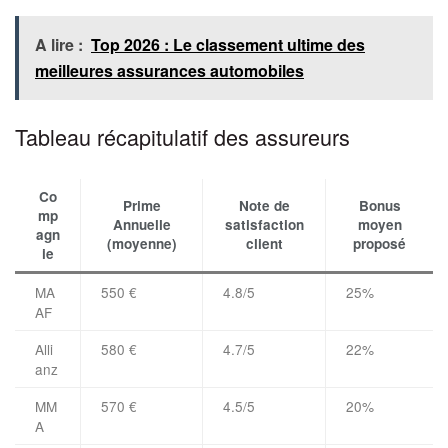
A lire :
Top 2026 : Le classement ultime des
meilleures assurances automobiles
Tableau récapitulatif des assureurs
Co
Prime
Note de
Bonus
mp
Annuelle
satisfaction
moyen
agn
(moyenne)
client
proposé
ie
MA
550 €
4.8/5
25%
AF
Alli
580 €
4.7/5
22%
anz
MM
570 €
4.5/5
20%
A