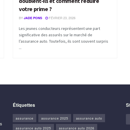
doublent-ils et comment réduire
votre prime ?
BY
FÉVRIER 23, 2026
JADE PONS
Les jeunes conducteurs représentent une part
significative des assurés sur le marché de
l’assurance auto. Toutefois, ils sont souvent surpris
...
Étiquettes
S
assurance
assurance 2025
assurance auto
us
assurance auto 2025
assurance auto 2026