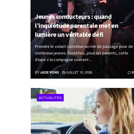
Jeunes conducteurs : quand
l’inquiétude parentale met en
lumière un véritable défi
Prendre le volant constitue un rite de passage pour de
nombreux jeunes. Toutefois, pour les parents, cette
étape s'accompagne souvent ...
BY
JUILLET 10, 2026
JADE PONS
0
ACTUALITÉS