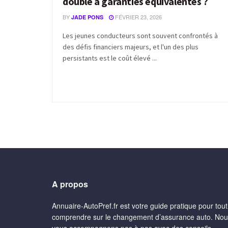
double à garanties équivalentes ?
BY
FÉVRIER 23, 2026
JADE PONS
Les jeunes conducteurs sont souvent confrontés à
des défis financiers majeurs, et l'un des plus
persistants est le coût élevé ...
A propos
Annuaire-AutoPref.fr est votre guide pratique pour tout
comprendre sur le changement d’assurance auto. No
vous accompagnons pas à pas avec des conseils