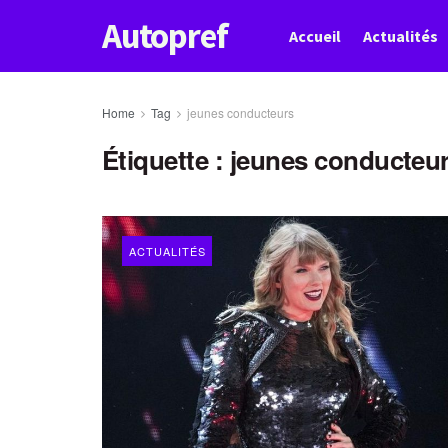
Autopref
Accueil
Actualités
Home
Tag
jeunes conducteurs
Étiquette :
jeunes conducteu
ACTUALITÉS