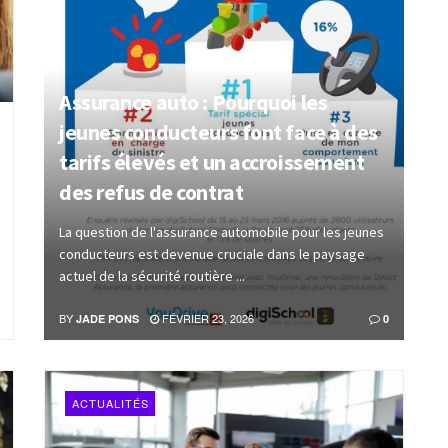
Assurance auto : Pourquoi les
jeunes conducteurs font face à des
tarifs élevés et un accroissement
des refus de contrat
La question de l'assurance automobile pour les jeunes
conducteurs est devenue cruciale dans le paysage
actuel de la sécurité routière ...
BY
FÉVRIER 23, 2026
JADE PONS
0
ACTUALITÉS