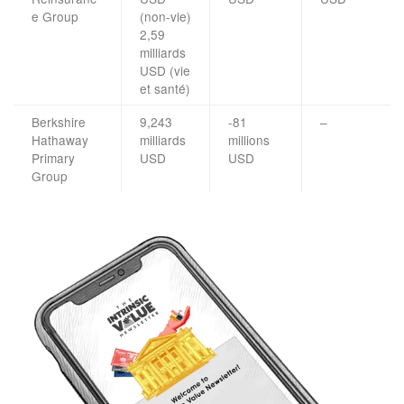
e Group
(non-vie)
2,59
milliards
USD (vie
et santé)
Berkshire
9,243
-81
–
Hathaway
milliards
millions
Primary
USD
USD
Group