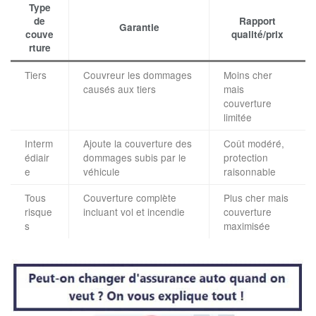
Type
de
Rapport
Garantie
couve
qualité/prix
rture
Tiers
Couvreur les dommages
Moins cher
causés aux tiers
mais
couverture
limitée
Interm
Ajoute la couverture des
Coût modéré,
édiair
dommages subis par le
protection
e
véhicule
raisonnable
Tous
Couverture complète
Plus cher mais
risque
incluant vol et incendie
couverture
s
maximisée