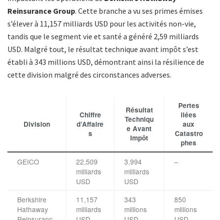
Reinsurance Group
. Cette branche a vu ses primes émises
s’élever à 11,157 milliards USD pour les activités non-vie,
tandis que le segment vie et santé a généré 2,59 milliards
USD. Malgré tout, le résultat technique avant impôt s’est
établi à 343 millions USD, démontrant ainsi la résilience de
cette division malgré des circonstances adverses.
Pertes
Résultat
Chiffre
liées
Techniqu
Division
d’Affaire
aux
e Avant
s
Catastro
Impôt
phes
GEICO
22,509
3,994
–
milliards
milliards
USD
USD
Berkshire
11,157
343
850
Hathaway
milliards
millions
millions
Reinsuranc
USD
USD
USD