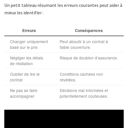
Un petit tableau résumant les erreurs courantes peut aider à
mieux les identifier :
Erreurs
Conséquences
Changer uniquement
Peut aboutir à un contrat à
basé sur le prix
faible couverture.
Négliger les délais
Risque de doublon d’assurance.
de résiliation
Oublier de lire le
Conditions cachées non
contrat
révélées.
Ne pas se faire
Décisions mal informées et
accompagner
potentiellement coûteuses.